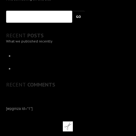
KONTAKT
GO
IMPRESSUM
& DATENSCHUTZERKLÄRUNG
RECENT
POSTS
TELEFON: 04503/4590 WHATSAPP: 0176/55864501
What we published recently
Neu
bei uns im Salon: System Professional, das transformative und
maßgeschneiderte Haarpflegesystem
Wella
Top Salon
RECENT
COMMENTS
[wpgmza id=“1″]