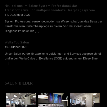
Neu
bei uns im Salon: System Professional, das
transformative und maßgeschneiderte Haarpflegesystem
11. Dezember 2023
System Professional verwendet modernste Wissenschaft, um das Beste der
transformativen Systemhaarpflege zu bieten. Von der individuellen
Diagnose im Salon bis […]
MEHR LESEN -
Wella
Top Salon
10. Oktober 2022
Unser Salon wurde für exzellente Leistungen und Services ausgezeichnet
und in den Wella Cirlce of Excellence (COE) aufgenommen. Diese Ehre
[…]
MEHR LESEN -
SALON
BILDER