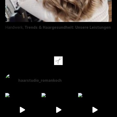
Handwerk,
Trends & Haargesundheit: Unsere Leistungen
MEHR LESEN -
haarstudio_romankoch