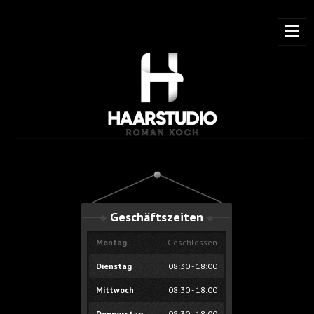
START
ÜBER
UNS
SALON
Geschäftszeiten
PREISLISTE
Montag
Geschlossen
Wähle
deine Haarlänge Kurz
Dienstag
08:30 - 18:00
Wähle
deine Haarlänge Schulterlang
Mittwoch
08:30 - 18:00
Wähle
deine Haarlänge Brustlang
Donnerstag
08:30 - 18:00