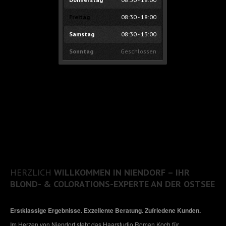
KONTAKT
Freitag
08:30 - 18:00
IMPRESSUM
& DATENSCHUTZERKLÄRUNG
Samstag
08:30 - 13:00
Sonntag
Geschlossen
TELEFON: 04503/4590 WHATSAPP: 0176/55864501
HERZLICH
WILLKOMMEN IN NIENDORF – IHR
BLOND- & COLORATIONS-EXPERTE AN DER OSTSEE
Erstklassige Ergebnisse. Exzellente Beratung. Zufriedene Kunden.
Im Herzen von Niendorf steht das Haarstudio Roman Koch für