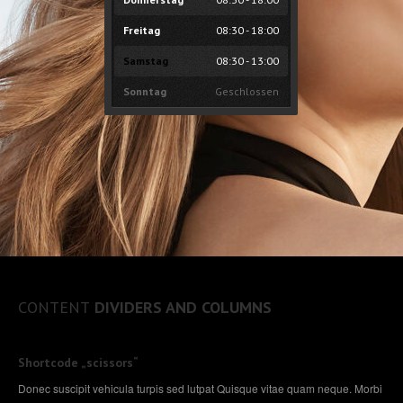
KONTAKT
Freitag
08:30 - 18:00
IMPRESSUM
& DATENSCHUTZERKLÄRUNG
Samstag
08:30 - 13:00
Sonntag
Geschlossen
TELEFON: 04503/4590 WHATSAPP: 0176/55864501
CONTENT
DIVIDERS AND COLUMNS
Shortcode „scissors“
Donec suscipit vehicula turpis sed lutpat Quisque vitae quam neque. Morbi