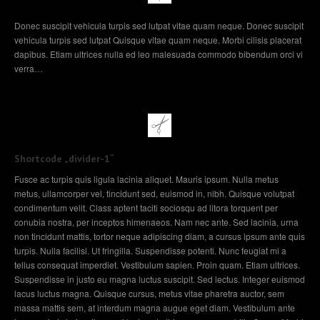
Donec suscipit vehicula turpis sed lutpat vitae quam neque. Donec suscipit
vehicula turpis sed lutpat Quisque vitae quam neque. Morbi cilisis placerat
dapibus. Etiam ultrices nulla ed leo malesuada commodo bibendum orci vi
verra…
Shortcode „divider-1“
Fusce ac turpis quis ligula lacinia aliquet. Mauris ipsum. Nulla metus
metus, ullamcorper vel, tincidunt sed, euismod in, nibh. Quisque volutpat
condimentum velit. Class aptent taciti sociosqu ad litora torquent per
conubia nostra, per inceptos himenaeos. Nam nec ante. Sed lacinia, urna
non tincidunt mattis, tortor neque adipiscing diam, a cursus ipsum ante quis
turpis. Nulla facilisi. Ut fringilla. Suspendisse potenti. Nunc feugiat mi a
tellus consequat imperdiet. Vestibulum sapien. Proin quam. Etiam ultrices.
Suspendisse in justo eu magna luctus suscipit. Sed lectus. Integer euismod
lacus luctus magna. Quisque cursus, metus vitae pharetra auctor, sem
massa mattis sem, at interdum magna augue eget diam. Vestibulum ante