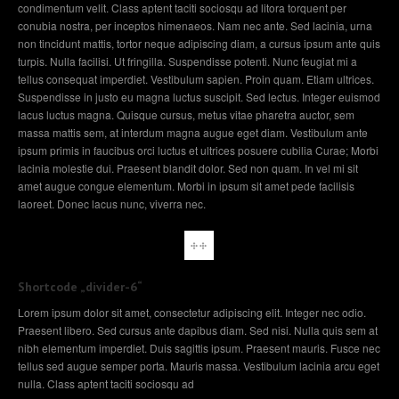
condimentum velit. Class aptent taciti sociosqu ad litora torquent per
conubia nostra, per inceptos himenaeos. Nam nec ante. Sed lacinia, urna
non tincidunt mattis, tortor neque adipiscing diam, a cursus ipsum ante quis
turpis. Nulla facilisi. Ut fringilla. Suspendisse potenti. Nunc feugiat mi a
tellus consequat imperdiet. Vestibulum sapien. Proin quam. Etiam ultrices.
Suspendisse in justo eu magna luctus suscipit. Sed lectus. Integer euismod
lacus luctus magna. Quisque cursus, metus vitae pharetra auctor, sem
massa mattis sem, at interdum magna augue eget diam. Vestibulum ante
ipsum primis in faucibus orci luctus et ultrices posuere cubilia Curae; Morbi
lacinia molestie dui. Praesent blandit dolor. Sed non quam. In vel mi sit
amet augue congue elementum. Morbi in ipsum sit amet pede facilisis
laoreet. Donec lacus nunc, viverra nec.
Shortcode „divider-6“
Lorem ipsum dolor sit amet, consectetur adipiscing elit. Integer nec odio.
Praesent libero. Sed cursus ante dapibus diam. Sed nisi. Nulla quis sem at
nibh elementum imperdiet. Duis sagittis ipsum. Praesent mauris. Fusce nec
tellus sed augue semper porta. Mauris massa. Vestibulum lacinia arcu eget
nulla. Class aptent taciti sociosqu ad