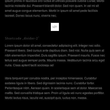
ipsum primis in faucibus orci luctus et ultrices posuere cubilia Curae; Morbi
lacinia molestie dui. Praesent blandit dolor. Sed non quam. In vel mi sit
amet augue congue elementum. Morbi in ipsum sit amet pede facilisis
laoreet. Donec lacus nunc, viverra nec.
Shortcode „divider-2“
Lorem ipsum dolor sit amet, consectetur adipiscing elit. Integer nec odio.
Praesent libero. Sed cursus ante dapibus diam. Sed nisi. Nulla quis sem at
nibh elementum imperdiet. Duis sagittis ipsum. Praesent mauris. Fusce nec
tellus sed augue semper porta. Mauris massa. Vestibulum lacinia arcu eget
nulla. Class aptent taciti sociosqu ad
litora torquent per conubia nostra, per inceptos himenaeos. Curabitur
sodales ligula in libero. Sed dignissim lacinia nunc. Curabitur tortor.
Pellentesque nibh. Aenean quam. In scelerisque sem at dolor. Maecenas
mattis. Sed convallis tristique sem. Proin ut ligula vel nunc egestas porttitor.
Morbi lectus risus, iaculis vel, suscipit quis, luctus non, massa.