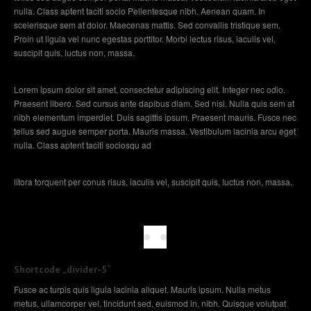
nulla. Class aptent taciti socio Pellentesque nibh. Aenean quam. In
scelerisque sem at dolor. Maecenas mattis. Sed convallis tristique sem.
Proin ut ligula vel nunc egestas porttitor. Morbi lectus risus, iaculis vel,
suscipit quis, luctus non, massa.
Lorem ipsum dolor sit amet, consectetur adipiscing elit. Integer nec odio.
Praesent libero. Sed cursus ante dapibus diam. Sed nisi. Nulla quis sem at
nibh elementum imperdiet. Duis sagittis ipsum. Praesent mauris. Fusce nec
tellus sed augue semper porta. Mauris massa. Vestibulum lacinia arcu eget
nulla. Class aptent taciti sociosqu ad
litora torquent per conus risus, iaculis vel, suscipit quis, luctus non, massa.
Shortcode „divider-5“
Fusce ac turpis quis ligula lacinia aliquet. Mauris ipsum. Nulla metus
metus, ullamcorper vel, tincidunt sed, euismod in, nibh. Quisque volutpat