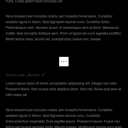
nulla. Class aptent taciti sociosqu ad
litora torquent per conubia nostra, per inceptos himenaeos. Curabitur
sodales ligula in libero. Sed dignissim lacinia nunc. Curabitur tortor.
Pellentesque nibh. Aenean quam. In scelerisque sem at dolor. Maecenas
mattis. Sed convallis tristique sem. Proin ut ligula vel nunc egestas porttitor.
Morbi lectus risus, iaculis vel, suscipit quis, luctus non, massa.
Shortcode „divider-4“
Lorem ipsum dolor sit amet, consectetur adipiscing elit. Integer nec odio.
Praesent libero. Sed cursus ante dapibus diam. Sed nisi. Nulla quis sem at
nibh elsqu ad
litora torquent per conubia nostra, per inceptos himenaeos. Curabitur
sodales ligula in libero. Sed dignissim lacinia nunc. Curabitur
tortor.ementum imperdiet. Duis sagittis ipsum. Praesent mauris. Fusce nec
tellus sed augue semper porta. Mauris massa. Vestibulum lacinia arcu eget